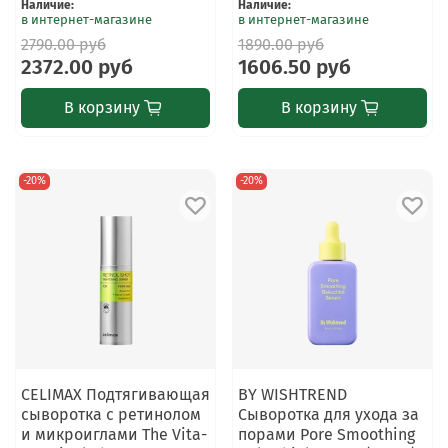
Наличие
:
Наличие
:
в интернет-магазине
в интернет-магазине
2790.00 руб
1890.00 руб
2372.00 руб
1606.50 руб
В корзину
В корзину
-20%
-20%
CELIMAX Подтягивающая
BY WISHTREND
сыворотка с ретинолом
Сыворотка для ухода за
и микроиглами The Vita-
порами Pore Smoothing