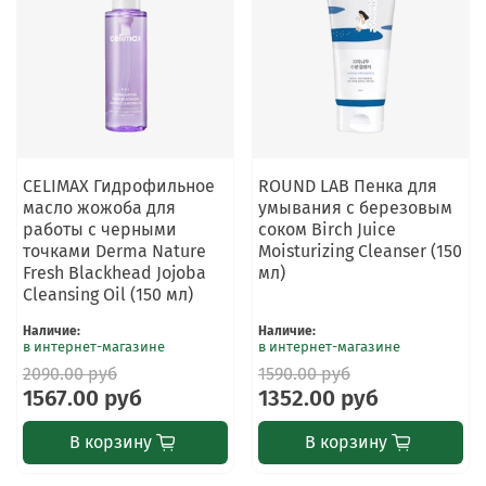
CELIMAX Гидрофильное
ROUND LAB Пенка для
масло жожоба для
умывания с березовым
работы с черными
соком Birch Juice
точками Derma Nature
Moisturizing Cleanser (150
Fresh Blackhead Jojoba
мл)
Cleansing Oil (150 мл)
Наличие
:
Наличие
:
в интернет-магазине
в интернет-магазине
2090.00 руб
1590.00 руб
1567.00 руб
1352.00 руб
В корзину
В корзину