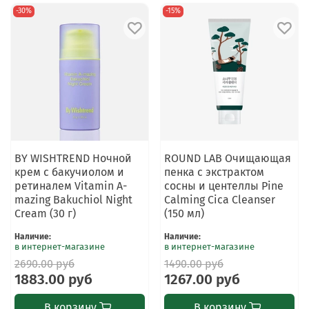
-30%
-15%
BY WISHTREND Ночной
ROUND LAB Очищающая
крем с бакучиолом и
пенка с экстрактом
ретиналем Vitamin A-
сосны и центеллы Pine
mazing Bakuchiol Night
Calming Cica Cleanser
Cream (30 г)
(150 мл)
Наличие
:
Наличие
:
в интернет-магазине
в интернет-магазине
2690.00 руб
1490.00 руб
1883.00 руб
1267.00 руб
В корзину
В корзину