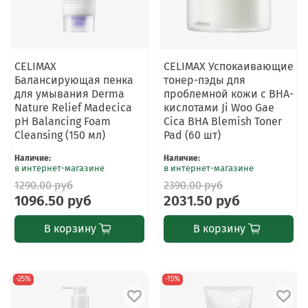
CELIMAX
CELIMAX Успокаивающие
Балансирующая пенка
тонер-пэды для
для умывания Derma
проблемной кожи с BHA-
Nature Relief Madecica
кислотами Ji Woo Gae
pH Balancing Foam
Cica BHA Blemish Toner
Cleansing (150 мл)
Pad (60 шт)
Наличие
:
Наличие
:
в интернет-магазине
в интернет-магазине
1290.00 руб
2390.00 руб
1096.50 руб
2031.50 руб
В корзину
В корзину
-25%
-15%