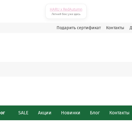
HARU x RedAutumn
Летний бокс уже здесь
Подарить сертификат
Контакты
Д
лог
SALE
Акции
Новинки
Блог
Контакты