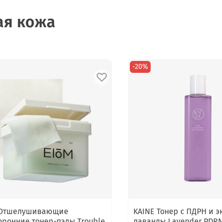
ая кожа
-20%
 Отшелушивающие
KAINE Тонер с ПДРН и э
оронние тонер-пэды Trouble
лаванды Lavender PDR