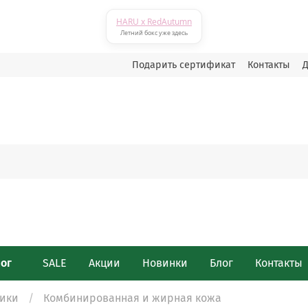
HARU x RedAutumn
Летний бокс уже здесь
Подарить сертификат
Контакты
Д
лог
SALE
Акции
Новинки
Блог
Контакты
ики
Комбинированная и жирная кожа