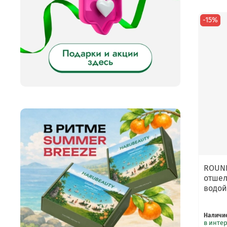
-15%
ROUND
отше
водой
Наличи
в инте