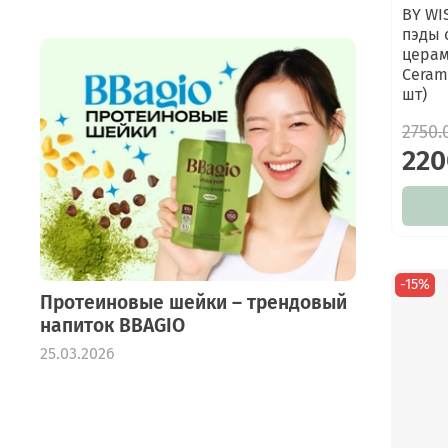
BY WI
пэды 
церам
Ceram
шт)
2750.
220
-15%
Протеиновые шейки – трендовый
напиток BBAGIO
25.03.2026