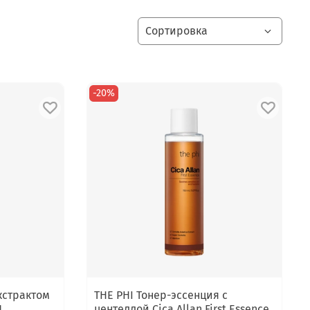
-20%
кстрактом
THE PHI Тонер-эссенция с
N
центеллой Cica Allan First Essence