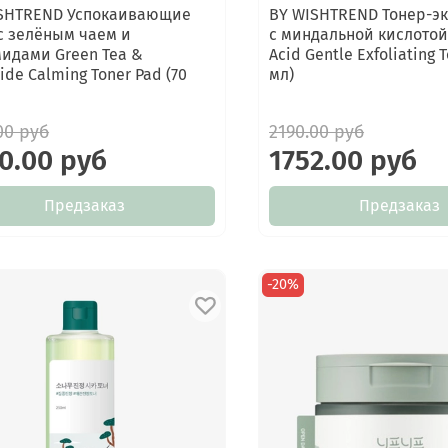
SHTREND Успокаивающие
BY WISHTREND Тонер-э
с зелёным чаем и
с миндальной кислотой
идами Green Tea &
Acid Gentle Exfoliating T
ide Calming Toner Pad (70
мл)
00 руб
2190.00 руб
0.00 руб
1752.00 руб
Предзаказ
Предзаказ
-20%