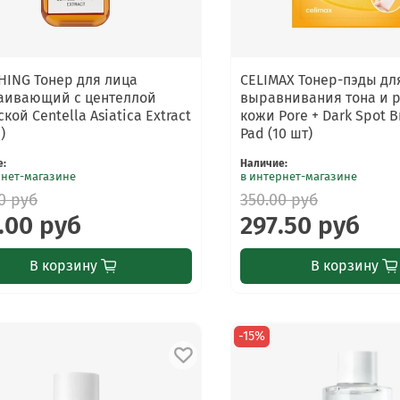
HING Тонер для лица
CELIMAX Тонер-пэды дл
аивающий с центеллой
выравнивания тона и 
кой Centella Asiatica Extract
кожи Pore + Dark Spot B
)
Pad (10 шт)
е
:
Наличие
:
рнет-магазине
в интернет-магазине
0 руб
350.00 руб
.00 руб
297.50 руб
В корзину
В корзину
-15%