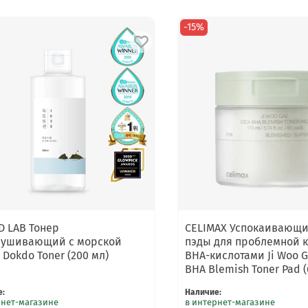
-15%
 LAB Тонер
CELIMAX Успокаивающи
лушивающий с морской
пэды для проблемной 
 Dokdo Toner (200 мл)
BHA-кислотами Ji Woo G
BHA Blemish Toner Pad (
е
:
Наличие
:
рнет-магазине
в интернет-магазине