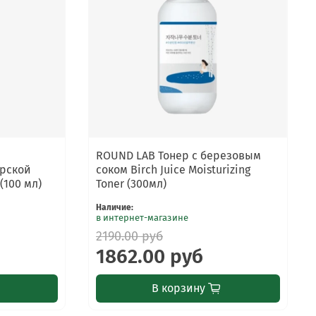
ROUND LAB Тонер с березовым
рской
соком Birch Juice Moisturizing
(100 мл)
Toner (300мл)
Наличие
:
в интернет-магазине
2190.00 руб
1862.00 руб
В корзину