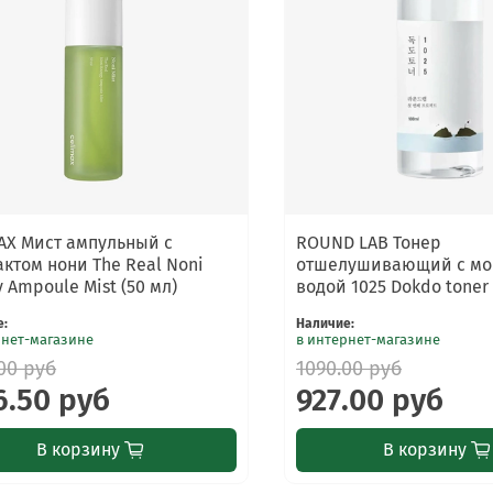
AX Мист ампульный с
ROUND LAB Тонер
актом нони The Real Noni
отшелушивающий с мо
y Ampoule Mist (50 мл)
водой 1025 Dokdo toner 
е
:
Наличие
:
рнет-магазине
в интернет-магазине
00 руб
1090.00 руб
6.50 руб
927.00 руб
В корзину
В корзину