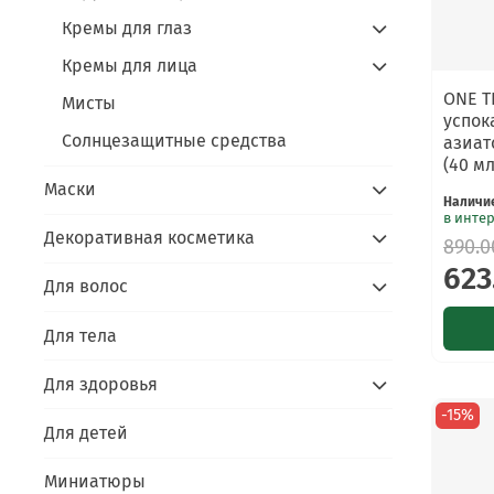
Кремы для глаз
Кремы для лица
ONE T
Мисты
успок
Солнцезащитные средства
азиатс
(40 мл
Маски
Наличи
в инте
Декоративная косметика
890.0
623
Для волос
Для тела
Для здоровья
-15%
Для детей
Миниатюры