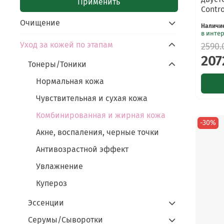
Применить
Contro
Очищение
Наличи
в инте
Уход за кожей по этапам
2590.
207
Тонеры/Тоники
Нормальная кожа
Чувствительная и сухая кожа
Комбинированная и жирная кожа
-30%
Акне, воспаления, черные точки
Антивозрастной эффект
Увлажнение
Купероз
Эссенции
Серумы/Сыворотки