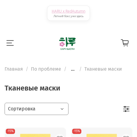
HARU x RedAutumn
Летний бокс уже здесь
Главная
По проблеме
...
Тканевые маски
Тканевые маски
-15%
-15%