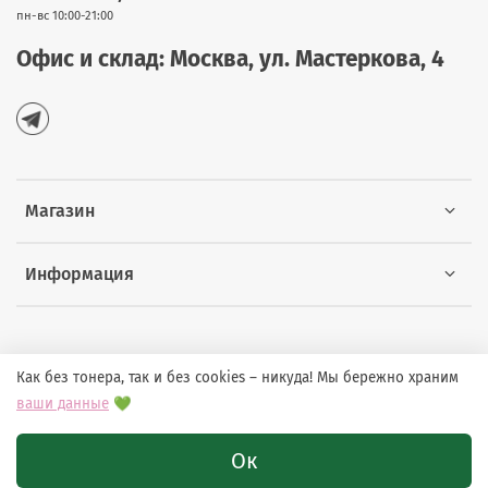
пн-вс 10:00-21:00
Офис и склад: Москва, ул. Мастеркова, 4
Магазин
Информация
Как без тонера, так и без cookies – никуда! Мы бережно храним
© 2026 Любое использование контента без письменного
ваши данные
💚
разрешения запрещено
Ок
Политика конфиденциальности