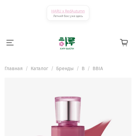
HARU x RedAutumn
Летний бокс уже здесь
Главная
Каталог
Бренды
B
BBIA