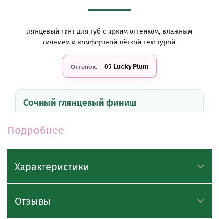
лянцевый тинт для губ с ярким оттенком, влажным
сиянием и комфортной лёгкой текстурой.
05 Lucky Plum
Оттенок:
Сочный глянцевый финиш
Тинт придаёт губам красивое влажное сияние,
визуально делает их более гладкими и ухоженными.
Подробнее
Лёгкая текстура
Характеристики
Средство равномерно распределяется по губам, не
создаёт ощущения липкости и комфортно
ощущается в течение дня.
Отзывы
Регулируемая интенсивность