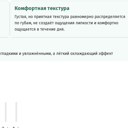
Комфортная текстура
Густая, но приятная текстура равномерно распределяется
по губам, не создаёт ощущения липкости и комфортно
ощущается в течение дня.
, гладкими и увлажнёнными, а лёгкий охлаждающий эффект
Масло авокадо
Увлажняет и питает губы, помогает уменьшить ощущение
сухости.