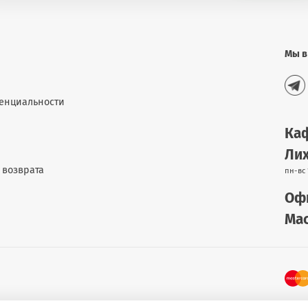
Мы в
енциальности
Каф
Лих
 возврата
пн-вс 
Офи
Мас