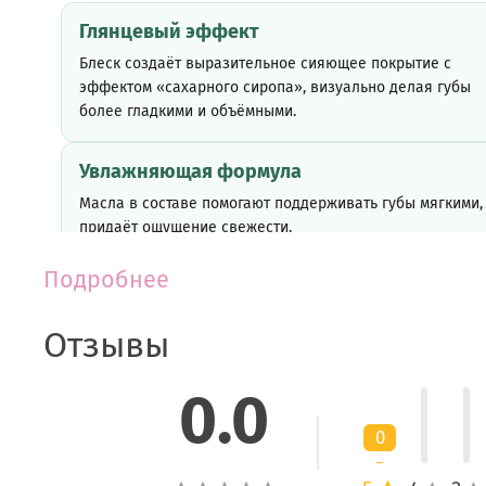
Глянцевый эффект
Блеск создаёт выразительное сияющее покрытие с
эффектом «сахарного сиропа», визуально делая губы
более гладкими и объёмными.
Увлажняющая формула
Масла в составе помогают поддерживать губы мягкими
придаёт ощущение свежести.
Подробнее
Активные ингредиенты
Отзывы
Масло шиповника
0.0
Питает и смягчает кожу губ, помогает поддерживать
гладкость и комфорт.
0
Масло жожоба