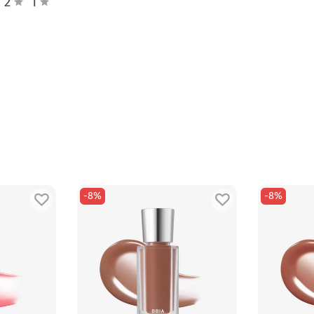
2
1
омогает сохранить ощущение увлажнённости.
 помощью аппликатора.
уб.
те дополнительный слой.
-8%
-8%
.
х другого средства для губ.