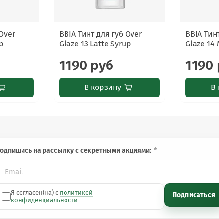
уально придаёт губам объём.
 Over
BBIA Тинт для губ Over
BBIA Тин
op
Glaze 13 Latte Syrup
Glaze 14
1190 руб
1190
овреждённую кожу губ. Избегайте попадания в глаза. При
В корзину
В 
одпишись на рассылку с секретными акциями:
Я согласен(на) с
политикой
Подписаться
конфиденциальности