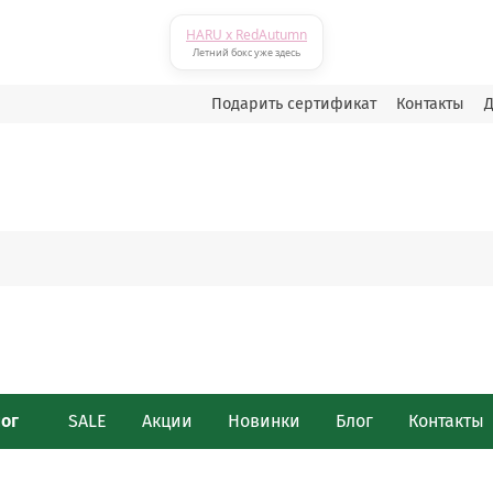
HARU x RedAutumn
Летний бокс уже здесь
Подарить сертификат
Контакты
Д
лог
SALE
Акции
Новинки
Блог
Контакты