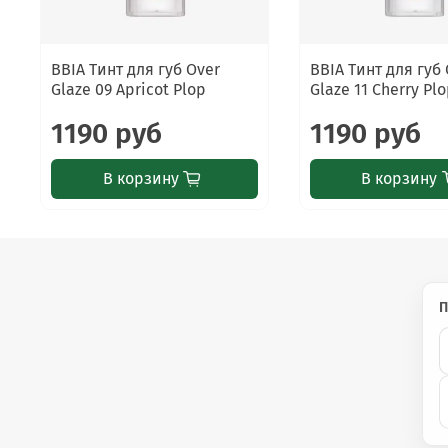
Средство создаёт лёгкий охлаждающий эффект и виз
BBIA Тинт для губ Over
BBIA Тинт для губ
Glaze 09 Apricot Plop
Glaze 11 Cherry Pl
⚠️
Важно знать
1190 руб
1190 руб
Только для наружного применения. Не наносите на п
появлении раздражения прекратите использование.
В корзину
В корзину
П