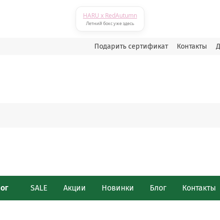
HARU x RedAutumn
Летний бокс уже здесь
Подарить сертификат
Контакты
Д
лог
SALE
Акции
Новинки
Блог
Контакты