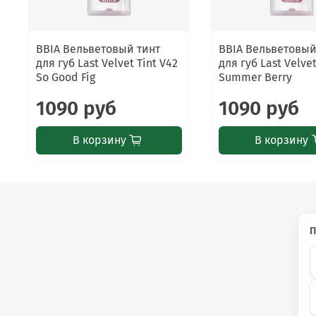
Только для наружного применения. При появлении р
глаза. Не наносите на повреждённую кожу губ.
BBIA Вельветовый тинт
BBIA Вельветовый
для губ Last Velvet Tint V42
для губ Last Velvet
So Good Fig
Summer Berry
1090 руб
1090 руб
В корзину
В корзину
П