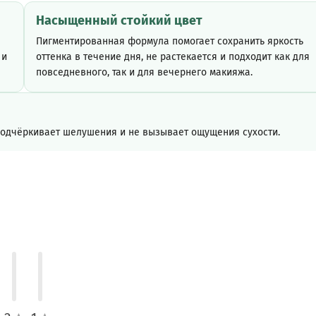
Насыщенный стойкий цвет
Пигментированная формула помогает сохранить яркость
 и
оттенка в течение дня, не растекается и подходит как для
повседневного, так и для вечернего макияжа.
подчёркивает шелушения и не вызывает ощущения сухости.
Смягчающие компоненты формулы
Поддерживают комфортное ощущение на губах и помогают
избежать сухости во время носки.