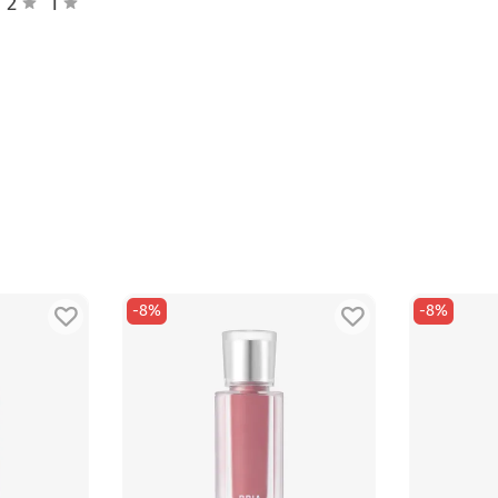
2
1
мощью аппликатора.
шуйте от центра к краям для эффекта градиента.
юдовых до ярких акцентных.
-8%
-8%
ого повседневного покрытия или более плотного выразительного