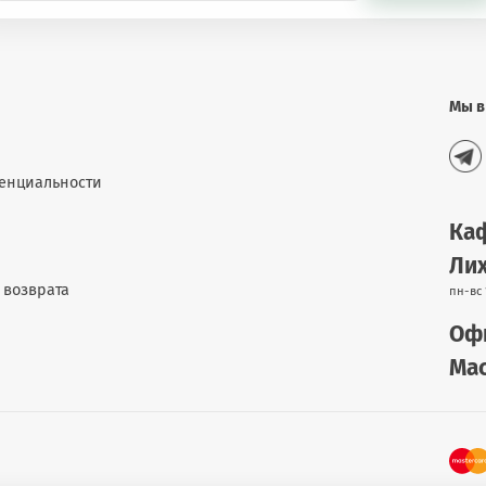
Мы в
енциальности
Каф
Лих
 возврата
пн-вс 
Офи
Мас