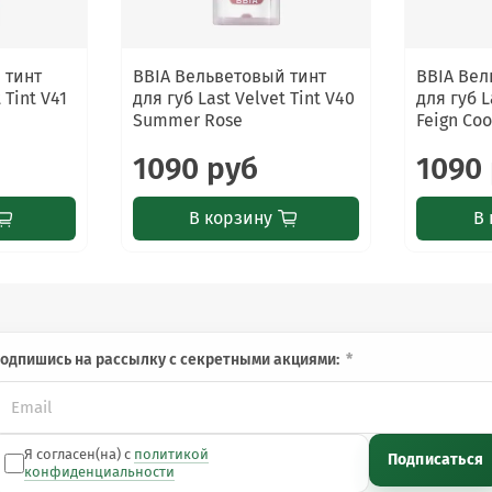
аздражения прекратите использование. Избегайте попадания в
 тинт
BBIA Вельветовый тинт
BBIA Вел
 Tint V41
для губ Last Velvet Tint V40
для губ L
Summer Rose
Feign Coo
1090 руб
1090
В корзину
В 
одпишись на рассылку с секретными акциями:
Я согласен(на) с
политикой
Подписаться
конфиденциальности