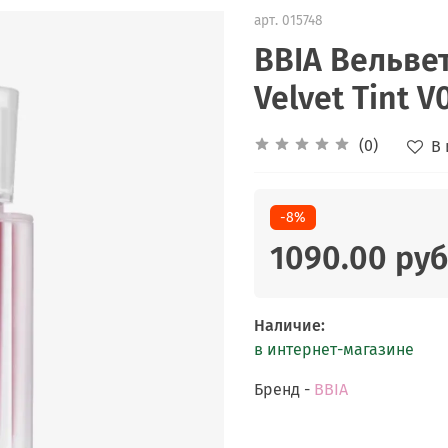
арт.
015748
BBIA Вельвет
Velvet Tint V
(0)
В
-8%
1090.00 руб
Наличие
:
в интернет-магазине
Бренд -
BBIA