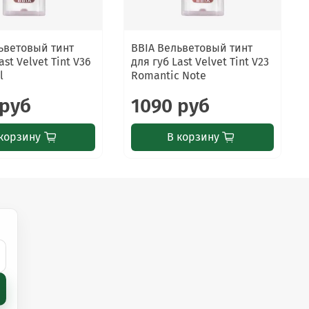
ьветовый тинт
BBIA Вельветовый тинт
ast Velvet Tint V36
для губ Last Velvet Tint V23
l
Romantic Note
 руб
1090 руб
корзину
В корзину