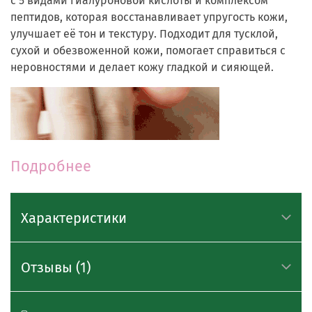
с 5 видами гиалуроновой кислоты и комплексом
пептидов, которая восстанавливает упругость кожи,
улучшает её тон и текстуру. Подходит для тусклой,
сухой и обезвоженной кожи, помогает справиться с
неровностями и делает кожу гладкой и сияющей.
Подробнее
Характеристики
Тип кожи:
Отзывы (1)
Жирная, нормальная, комбинированная,
чувствительная, сухая.