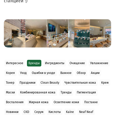
станцией :)
Интересное
Бренды
Ингредиенты
Очищение
Увлажнение
Корея
Уход
Ошибки в уходе
Важное
Обзор
Акции
Тонер
Праздники
Clean Beauty
Чувствительная кожа
Крем
Маски
Комбинированная кожа
Тренды
Пигментация
Воспаления
Жирная кожа
Осветление кожи
Постакне
Новинки
CKD
Серум
Кислоты
Kaine
Neaf Neaf