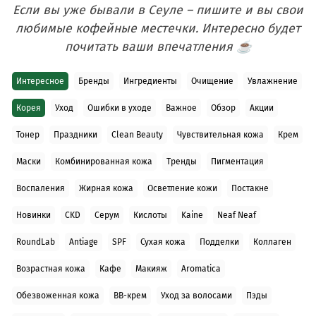
Если вы уже бывали в Сеуле – пишите и вы свои
любимые кофейные местечки. Интересно будет
почитать ваши впечатления ☕
Интересное
Бренды
Ингредиенты
Очищение
Увлажнение
Корея
Уход
Ошибки в уходе
Важное
Обзор
Акции
Тонер
Праздники
Clean Beauty
Чувствительная кожа
Крем
Маски
Комбинированная кожа
Тренды
Пигментация
Воспаления
Жирная кожа
Осветление кожи
Постакне
Новинки
CKD
Серум
Кислоты
Kaine
Neaf Neaf
RoundLab
Antiage
SPF
Сухая кожа
Подделки
Коллаген
Возрастная кожа
Кафе
Макияж
Aromatica
Обезвоженная кожа
BB-крем
Уход за волосами
Пэды