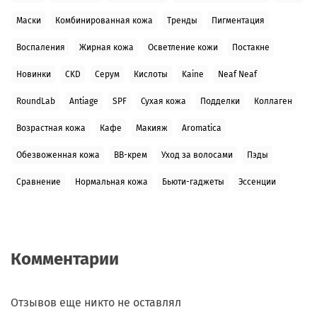
Маски
Комбинированная кожа
Тренды
Пигментация
Воспаления
Жирная кожа
Осветление кожи
Постакне
Новинки
CKD
Серум
Кислоты
Kaine
Neaf Neaf
RoundLab
Antiage
SPF
Сухая кожа
Подделки
Коллаген
Возрастная кожа
Кафе
Макияж
Aromatica
Обезвоженная кожа
BB-крем
Уход за волосами
Пэды
Сравнение
Нормальная кожа
Бьюти-гаджеты
Эссенции
Комментарии
Отзывов еще никто не оставлял