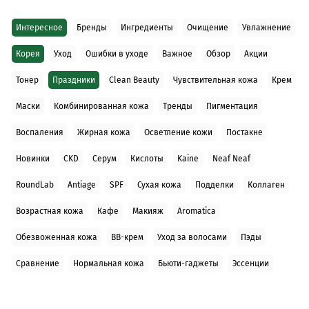
Интересное
Бренды
Ингредиенты
Очищение
Увлажнение
Корея
Уход
Ошибки в уходе
Важное
Обзор
Акции
Тонер
Праздники
Clean Beauty
Чувствительная кожа
Крем
Маски
Комбинированная кожа
Тренды
Пигментация
Воспаления
Жирная кожа
Осветление кожи
Постакне
Новинки
CKD
Серум
Кислоты
Kaine
Neaf Neaf
RoundLab
Antiage
SPF
Сухая кожа
Подделки
Коллаген
Возрастная кожа
Кафе
Макияж
Aromatica
Обезвоженная кожа
BB-крем
Уход за волосами
Пэды
Сравнение
Нормальная кожа
Бьюти-гаджеты
Эссенции