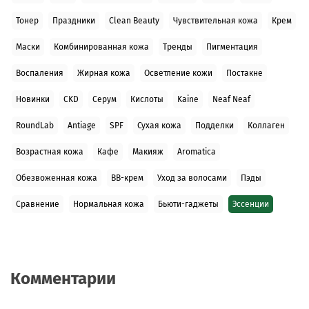
Тонер
Праздники
Clean Beauty
Чувствительная кожа
Крем
Маски
Комбинированная кожа
Тренды
Пигментация
Воспаления
Жирная кожа
Осветление кожи
Постакне
Новинки
CKD
Серум
Кислоты
Kaine
Neaf Neaf
RoundLab
Antiage
SPF
Сухая кожа
Подделки
Коллаген
Возрастная кожа
Кафе
Макияж
Aromatica
Обезвоженная кожа
BB-крем
Уход за волосами
Пэды
Сравнение
Нормальная кожа
Бьюти-гаджеты
Эссенции
Комментарии