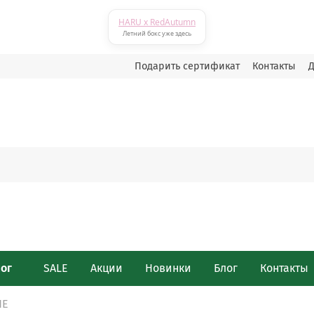
HARU x RedAutumn
Летний бокс уже здесь
Подарить сертификат
Контакты
Д
лог
SALE
Акции
Новинки
Блог
Контакты
NE