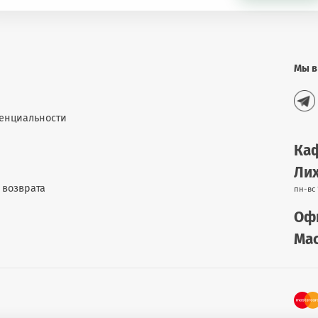
Мы в
енциальности
Каф
Лих
 возврата
пн-вс 
Офи
Мас