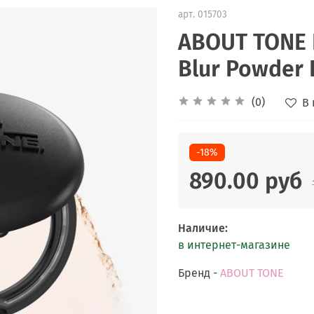
арт.
015703
ABOUT TONE 
Blur Powder P
(0)
В
-18%
890.00 руб
Наличие
:
в интернет-магазине
Бренд -
ABOUT TONE