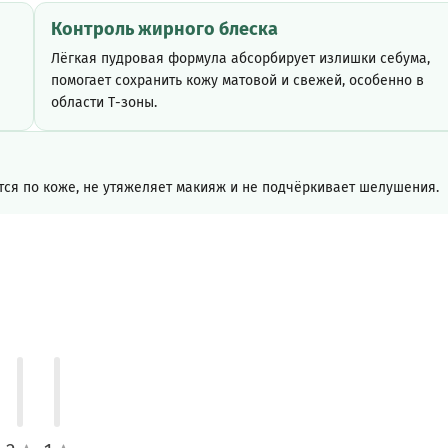
Контроль жирного блеска
Лёгкая пудровая формула абсорбирует излишки себума,
помогает сохранить кожу матовой и свежей, особенно в
области Т-зоны.
тся по коже, не утяжеляет макияж и не подчёркивает шелушения.
Экстракт лимона
 и
Тонизирует кожу, помогает бороться с тусклостью и
визуально выравнивает цвет лица.