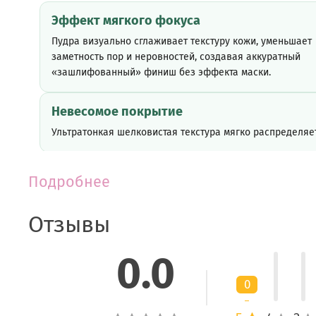
Эффект мягкого фокуса
Пудра визуально сглаживает текстуру кожи, уменьшает
заметность пор и неровностей, создавая аккуратный
«зашлифованный» финиш без эффекта маски.
Невесомое покрытие
Ультратонкая шелковистая текстура мягко распределяе
Подробнее
Активные ингредиенты
Отзывы
Экстракт юдзу
Помогает освежить тон кожи, придать ей более сияющий
0.0
ухоженный вид.
0
Минеральные частицы