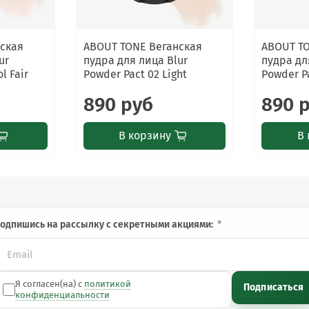
ская
ABOUT TONE Веганская
ABOUT T
ur
пудра для лица Blur
пудра дл
l Fair
Powder Pact 02 Light
Powder Pa
аздражения прекратите использование. Избегайте попадания в
890 руб
890 
В корзину
В 
одпишись на рассылку с секретными акциями:
Я согласен(на) с
политикой
Подписаться
конфиденциальности