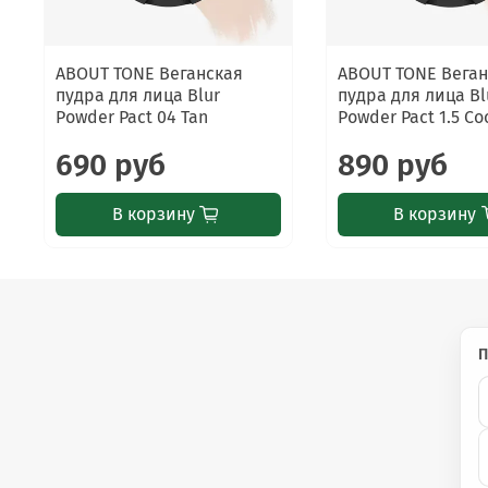
ABOUT TONE Веганская
ABOUT TONE Веган
⚠️
Важно знать
пудра для лица Blur
пудра для лица Bl
Powder Pact 04 Tan
Powder Pact 1.5 Coo
Только для наружного применения. При появлении р
глаза.
690 руб
890 руб
В корзину
В корзину
П