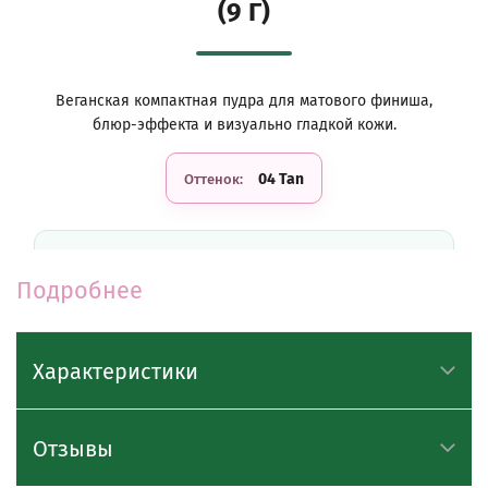
(9 Г)
Веганская компактная пудра для матового финиша,
блюр-эффекта и визуально гладкой кожи.
04 Tan
Оттенок:
Эффект мягкого фокуса
Подробнее
Пудра визуально сглаживает текстуру кожи,
уменьшает заметность пор и неровностей, создавая
аккуратный «зашлифованный» финиш без эффекта
маски.
Характеристики
Контроль жирного блеска
Отзывы
Лёгкая пудровая формула абсорбирует излишки
себума, помогает сохранить кожу матовой и свежей,