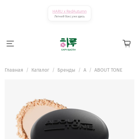
HARU x RedAutumn
Летний бокс уже здесь
Главная
Каталог
Бренды
A
ABOUT TONE