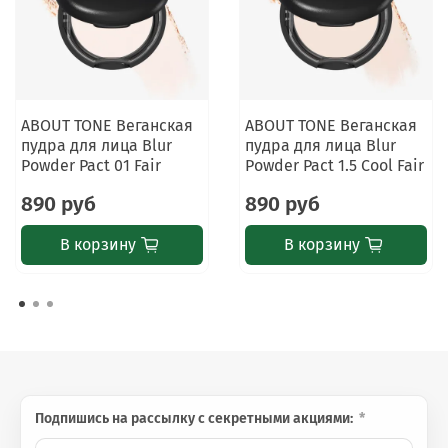
💡
Дополнительная информация
Финиш: естественный матовый с лёгким
сатиновым эффектом.
Пудра помогает продлить стойкость макияжа и
ABOUT TONE Веганская
ABOUT TONE Веганская
пудра для лица Blur
пудра для лица Blur
сохранить аккуратный вид кожи в течение дня.
Powder Pact 01 Fair
Powder Pact 1.5 Cool Fair
Продукт имеет веганскую формулу, cruelty-free
сертификацию и прошёл дерматологическое
890 руб
890 руб
тестирование.
В корзину
В корзину
⚠️
Важно знать
Только для наружного применения. При
появлении раздражения прекратите
использование. Избегайте попадания в глаза.
Подпишись на рассылку с секретными акциями: