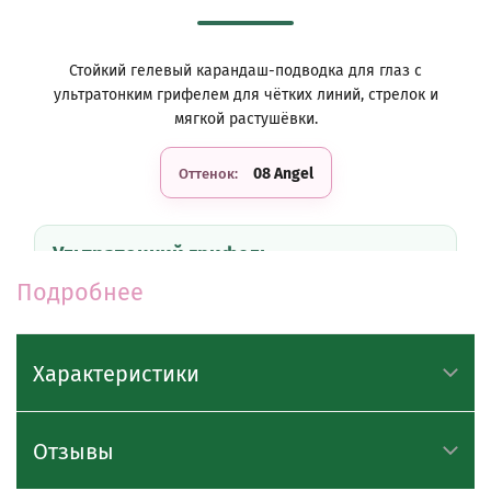
Стойкий гелевый карандаш-подводка для глаз с
ультратонким грифелем для чётких линий, стрелок и
мягкой растушёвки.
08 Angel
Оттенок:
Ультратонкий грифель
Грифель 3 мм помогает аккуратно прорисовывать
Подробнее
межресничную линию, тонкие стрелки и небольшие
акценты в макияже глаз.
Характеристики
Мягкая гелевая текстура
Карандаш плавно скользит по коже, легко
Отзывы
наносится без давления и обеспечивает
насыщенный цвет с первого слоя.