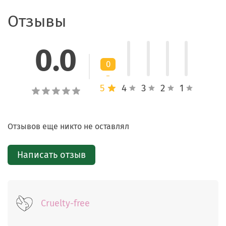
Отзывы
Стойкая фиксация
Формула быстро фиксируется, устойчива к воде,
0.0
поту и смазыванию, помогая сохранить чёткость
макияжа в течение многих часов.
0
5
4
3
2
1
Способ применения
Нанесите карандаш короткими штрихами вдоль
Отзывов еще никто не оставлял
линии роста ресниц от внутреннего уголка глаза
к внешнему.
Написать отзыв
Для более выразительной линии наслаивайте
средство до нужной интенсивности.
Для мягкого теневого эффекта растушуйте линию
сразу после нанесения, до фиксации формулы.
Cruelty-free
После использования плотно закройте карандаш
колпачком.