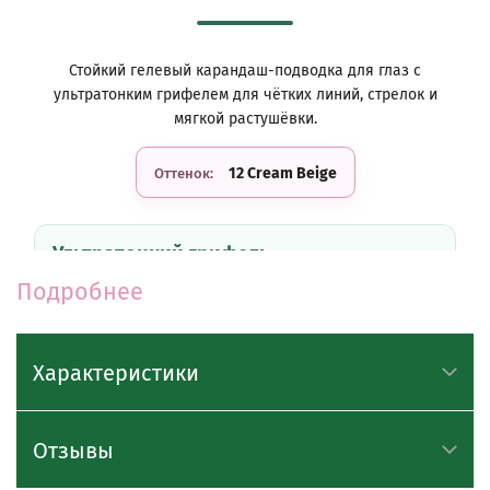
Стойкий гелевый карандаш-подводка для глаз с
ультратонким грифелем для чётких линий, стрелок и
мягкой растушёвки.
12 Cream Beige
Оттенок:
Ультратонкий грифель
Грифель 3 мм помогает аккуратно прорисовывать
Подробнее
межресничную линию, тонкие стрелки и небольшие
акценты в макияже глаз.
Характеристики
Мягкая гелевая текстура
Карандаш плавно скользит по коже, легко
Отзывы
наносится без давления и обеспечивает
насыщенный цвет с первого слоя.