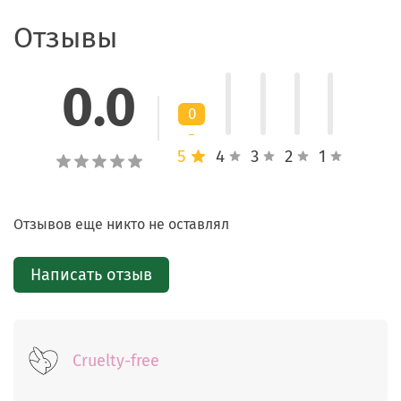
Отзывы
Стойкая фиксация
Формула быстро фиксируется, устойчива к воде,
0.0
поту и смазыванию, помогая сохранить чёткость
макияжа в течение многих часов.
0
5
4
3
2
1
Способ применения
Нанесите карандаш короткими штрихами вдоль
Отзывов еще никто не оставлял
линии роста ресниц от внутреннего уголка глаза
к внешнему.
Написать отзыв
Для более выразительной линии наслаивайте
средство до нужной интенсивности.
Для мягкого теневого эффекта растушуйте линию
сразу после нанесения, до фиксации формулы.
Cruelty-free
После использования плотно закройте карандаш
колпачком.