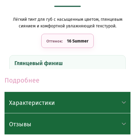
Лёгкий тинт для губ с насыщенным цветом, глянцевым
сиянием и комфортной увлажняющей текстурой.
16 Summer
Оттенок:
Глянцевый финиш
Тинт придаёт губам эффект свежего сияния и
визуально делает их более гладкими, объёмными и
Подробнее
ухоженными.
Комфортная текстура
Характеристики
Лёгкая формула равномерно распределяется по
губам, не создаёт липкости, не сушит и не вызывает
Отзывы
ощущения стянутости.