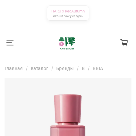
HARU x RedAutumn
Летний бокс уже здесь
Главная
Каталог
Бренды
B
BBIA