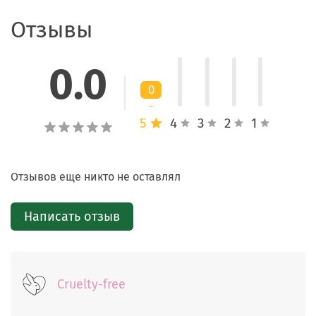
Стойкий насыщенный цвет
Отзывы
Средство фиксируется после нанесения, помогает
сохранить аккуратный макияж губ и поддерживает
0.0
яркость оттенка в течение нескольких часов.
0
Активные ингредиенты
5
4
3
2
1
Пигментированная тинтовая основа
Отзывов еще никто не оставлял
Обеспечивает насыщенный оттенок, ровное
покрытие и стойкость цвета.
Написать отзыв
Увлажняющие компоненты формулы
Помогают сохранить мягкость и эластичность кожи
губ, предотвращая ощущение сухости и дискомфорта.
Cruelty-free