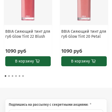
Финиш: глянцевый, сияющий.
Средство создаёт эффект увлажнённых, гладких
и свежих губ.
BBIA Сияющий тинт для
BBIA Сияющий тинт для
губ Glow Tint 22 Blush
губ Glow Tint 20 Petal
⚠️
Важно знать
Только для наружного применения. При
1090 руб
1090 руб
появлении раздражения прекратите
использование. Избегайте попадания в глаза. Не
В корзину
В корзину
наносите на повреждённую кожу губ.
Подпишись на рассылку с секретными акциями: