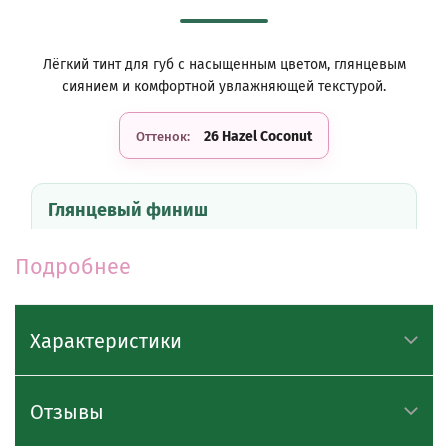
Лёгкий тинт для губ с насыщенным цветом, глянцевым
сиянием и комфортной увлажняющей текстурой.
26 Hazel Coconut
Оттенок:
Глянцевый финиш
Тинт придаёт губам эффект свежего сияния и
визуально делает их более гладкими, объёмными и
Подробнее
ухоженными.
Комфортная текстура
Характеристики
Лёгкая формула равномерно распределяется по
губам, не создаёт липкости, не сушит и не вызывает
Отзывы
ощущения стянутости.