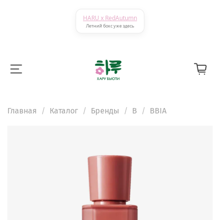
HARU x RedAutumn
Летний бокс уже здесь
Главная
Каталог
Бренды
B
BBIA