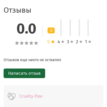
Стойкий насыщенный цвет
Отзывы
Средство фиксируется после нанесения, помогает
сохранить аккуратный макияж губ и поддерживает
0.0
яркость оттенка в течение нескольких часов.
0
Активные ингредиенты
5
4
3
2
1
Пигментированная тинтовая основа
Отзывов еще никто не оставлял
Обеспечивает насыщенный оттенок, ровное
покрытие и стойкость цвета.
Написать отзыв
Увлажняющие компоненты формулы
Помогают сохранить мягкость и эластичность кожи
губ, предотвращая ощущение сухости и дискомфорта.
Cruelty-free