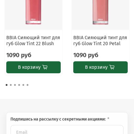
Финиш: глянцевый, сияющий.
Средство создаёт эффект увлажнённых, гладких
и свежих губ.
BBIA Сияющий тинт для
BBIA Сияющий тинт для
губ Glow Tint 22 Blush
губ Glow Tint 20 Petal
⚠️
Важно знать
Только для наружного применения. При
1090 руб
1090 руб
появлении раздражения прекратите
использование. Избегайте попадания в глаза. Не
В корзину
В корзину
наносите на повреждённую кожу губ.
Подпишись на рассылку с секретными акциями: