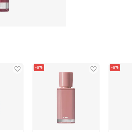
-8%
-8%