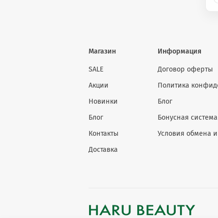
Финиш: глянцевый, сияющий.
Средство создаёт эффект увлажнённых, гладких и св
Магазин
Информация
⚠️
Важно знать
SALE
Договор оферты
Только для наружного применения. При появлении р
Акции
Политика конфид
глаза. Не наносите на повреждённую кожу губ.
Новинки
Блог
Блог
Бонусная система
Контакты
Условия обмена и
Доставка