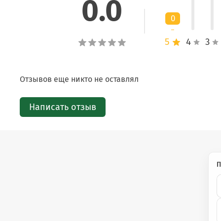
0.0
Обеспечивает насыщенный оттенок, ровное покрытие и
стойкость цвета.
0
5
4
3
Способ применения
Отзывов еще никто не оставлял
Нанесите тинт на чистые губы с помощью аппликатор
Равномерно распределите средство по поверхности г
Написать отзыв
Дождитесь фиксации первого слоя.
Для более яркого оттенка нанесите второй слой.
П
💡
Дополнительная информация
Тинт представлен в широкой палитре оттенков: от м
Подходит для естественного повседневного макияжа 