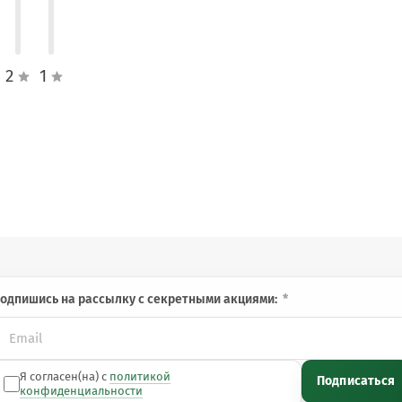
Помогают сохранить мягкость и эластичность кожи губ,
предотвращая ощущение сухости и дискомфорта.
2
1
а.
уб.
одпишись на рассылку с секретными акциями:
ягких нюдовых до ярких и насыщенных.
Я согласен(на) с
политикой
и для более выразительного акцента на губах.
Подписаться
конфиденциальности