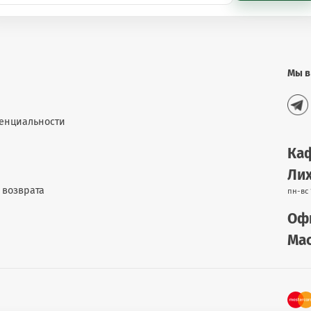
ежих губ.
Мы в
аздражения прекратите использование. Избегайте попадания в
енциальности
Каф
Лих
 возврата
пн-вс 
Офи
Мас