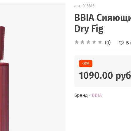
арт.
015816
BBIA Сияющий
Dry Fig
(0)
В
-8%
1090.00 руб
Бренд -
BBIA