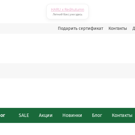
HARU x RedAutumn
Летний бокс уже здесь
Подарить сертификат
Контакты
Д
лог
SALE
Акции
Новинки
Блог
Контакты